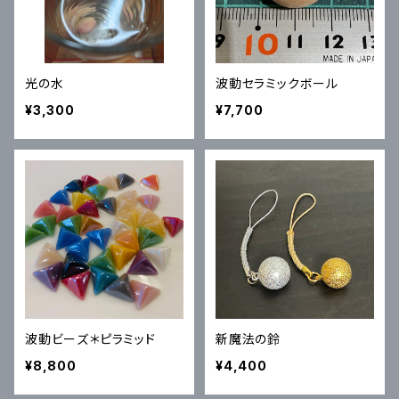
光の水
波動セラミックボール
¥3,300
¥7,700
波動ビーズ＊ピラミッド
新魔法の鈴
¥8,800
¥4,400